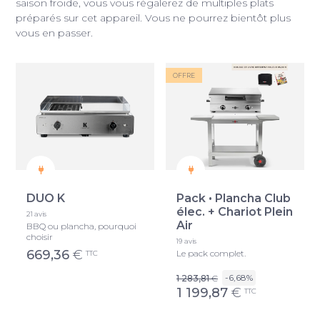
saison froide, vous vous régalerez de multiples plats
préparés sur cet appareil. Vous ne pourrez bientôt plus
vous en passer.
OFFRE
DUO K
Pack • Plancha Club
élec. + Chariot Plein
21 avis
Air
BBQ ou plancha, pourquoi
choisir
19 avis
669,36
€
Le pack complet.
TTC
-6,68%
1 283,81
€
1 199,87
€
TTC