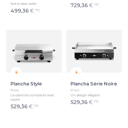
Notre best-seller
729,36
€
TTC
499,36
€
TTC
Plancha Style
Plancha Série Noire
19 avis
57 avis
La plancha compacte avec
Un design élégant
capot
529,36
€
TTC
529,36
€
TTC