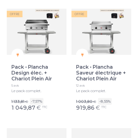
OFFRE
OFFRE
Pack • Plancha
Pack • Plancha
Design élec. +
Saveur électrique +
Chariot Plein Air
Chariot Plein Air
5 avis
12 avis
Le pack complet.
Le pack complet.
-7,57%
-8,55%
1 133,81
€
1 003,80
€
1 049,87
€
919,86
€
TTC
TTC