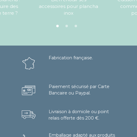
ire des
accessoires pour plancha
commen
terre ?
inox
po
Fabrication française.
Paiement sécurisé par Carte
Bancaire ou Paypal.
Livraison à domicile ou point
relais offerte dès 200 €.
Emballage adapté aux produits