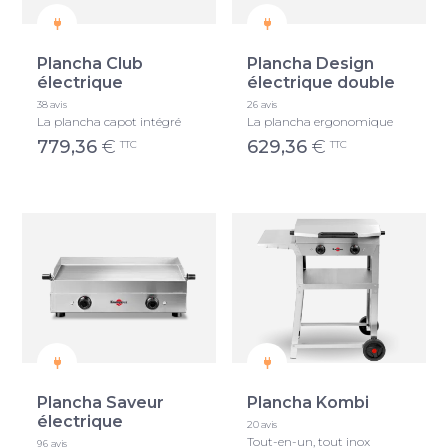
Plancha Club
Plancha Design
électrique
électrique double
38 avis
26 avis
La plancha capot intégré
La plancha ergonomique
779,36
€
629,36
€
TTC
TTC
Plancha Saveur
Plancha Kombi
électrique
20 avis
Tout-en-un, tout inox
96 avis