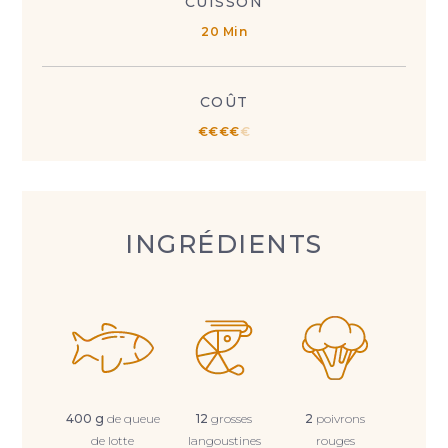
CUISSON
20 Min
COÛT
€
€
€
€
€
INGRÉDIENTS
400 g
de queue
12
grosses
2
poivrons
de lotte
langoustines
rouges