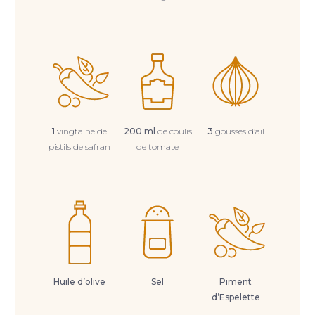
1
vingtaine de
200 ml
de coulis
3
gousses d’ail
pistils de safran
de tomate
Huile d’olive
Sel
Piment
d’Espelette