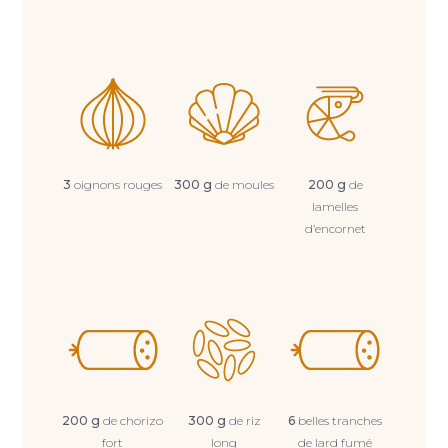
3
oignons rouges
300 g
de moules
200 g
de
lamelles
d’encornet
200 g
de chorizo
300 g
de riz
6
belles tranches
fort
long
de lard fumé