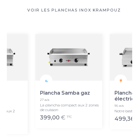
VOIR LES PLANCHAS INOX KRAMPOUZ
ba
Plancha Samba gaz
Plancha 
électriqu
27 avis
La plancha compact aux 2 zones
96 avis
de cuisson
te aux 2
Notre best-sel
399,00
€
TTC
499,36