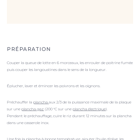
PRÉPARATION
Couper la queue de lotte en 6 morceaux, les enrouler de poitrine fumée
puis couper les langoustines dans le sens de la longueur.
Éplucher, laver et émincer les poivrons et les oignons.
Préchauffer la
plancha
aux 2/3 de la puissance maximale de la plaque
sur une
plancha gaz
(200 °C sur une
plancha électrique
).
Pendant le préchauffage, cuire le riz durant 12 minutes sur la plancha
dans une casserole inox.
Une fois la plancha à bonne température, ajouter l’huile d’olive, les