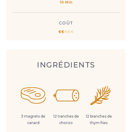
10 Min
COÛT
€
€
€
€
€
INGRÉDIENTS
3 magrets de
12 tranches de
12 branches de
canard
chorizo
thym frais