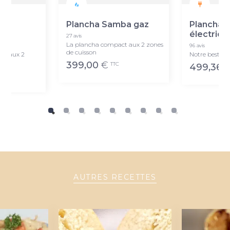
ba
Plancha Samba gaz
Plancha 
électriqu
27 avis
La plancha compact aux 2 zones
96 avis
de cuisson
te aux 2
Notre best-sel
399,00
€
TTC
499,36
AUTRES RECETTES