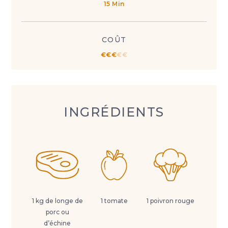
15 Min
COÛT
€
€
€
€
€
INGRÉDIENTS
1 kg de longe de
1 tomate
1 poivron rouge
porc ou
d’échine