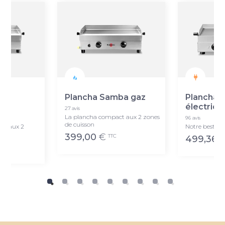
ba
Plancha Samba gaz
Plancha 
électriqu
27 avis
La plancha compact aux 2 zones
96 avis
de cuisson
te aux 2
Notre best-sel
399,00
€
TTC
499,36