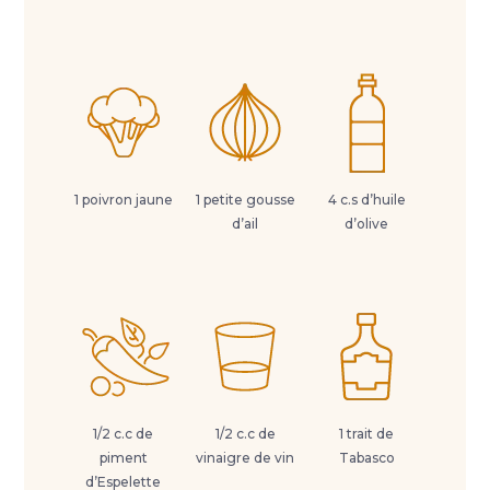
1 poivron jaune
1 petite gousse
4 c.s d’huile
d’ail
d’olive
1/2 c.c de
1/2 c.c de
1 trait de
piment
vinaigre de vin
Tabasco
d’Espelette