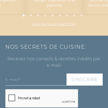
é
plancha
beurre bla
VOIR TOUTES LES RECETTES
NOS SECRETS DE CUISINE.
Recevez nos conseils & recettes inédits par
e-mail.