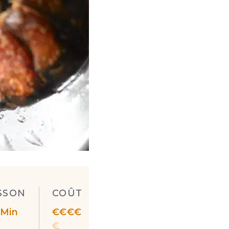
SSON
COÛT
 Min
€
€
€
€
€