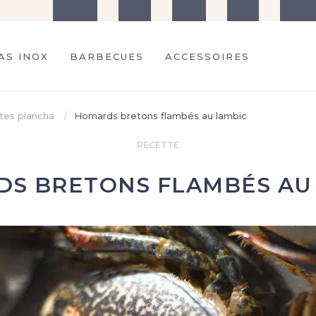
La marque
Conseils
Recettes
Services
Contact
AS INOX
BARBECUES
ACCESSOIRES
tes plancha
Homards bretons flambés au lambic
RECETTE
S BRETONS FLAMBÉS AU