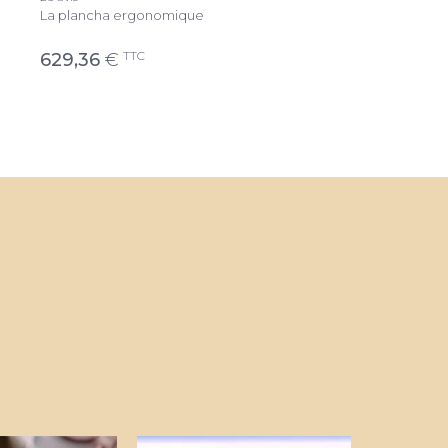
La plancha ergonomique
La plancha ergonomique
TTC
TTC
629,36
€
689,00
€