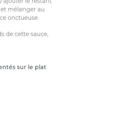
 ajouter le restant
e et mélanger au
uce onctueuse.
s de cette sauce,
:
ntés sur le plat