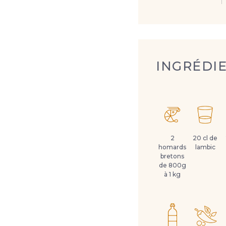
INGRÉDI
2
20 cl de
homards
lambic
bretons
de 800g
à 1 kg