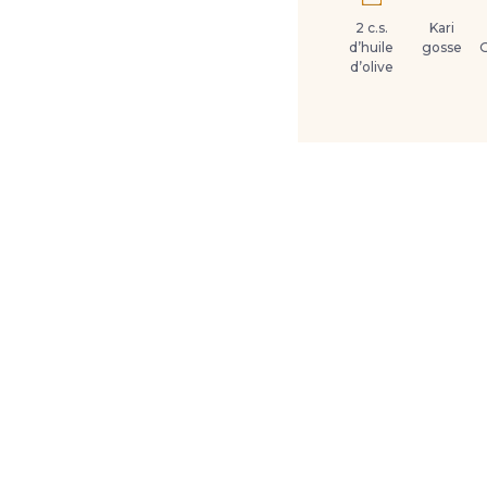
2 c.s.
Kari
d’huile
gosse
d’olive