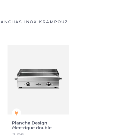
PLANCHAS INOX KRAMPOUZ
Plancha Design
Plancha Design gaz
électrique double
double
26 avis
16 avis