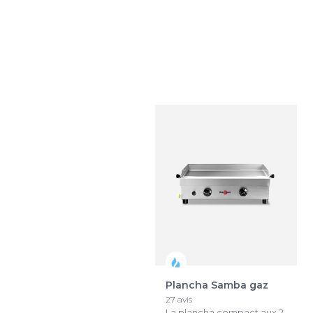
Plancha Samba
Plancha Samba gaz
électrique
27 avis
44 avis
La plancha compact aux 2