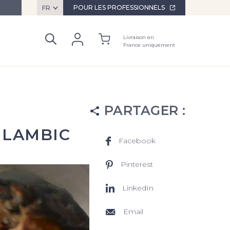
ez-nous
POUR LES PROFESSIONNELS
FR
Livraison en
France uniquement
PARTAGER
:
 LAMBIC
Facebook
Pinterest
LinkedIn
Email