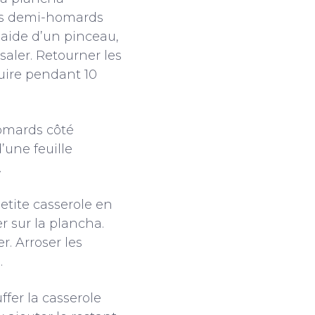
les demi-homards
’aide d’un pinceau,
saler. Retourner les
uire pendant 10
homards côté
’une feuille
.
etite casserole en
er sur la plancha.
r. Arroser les
.
ffer la casserole