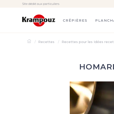
Site dédié aux particuliers
CRÊPIÈRES
PLANCH
Recettes
Recettes pour les Idées recet
HOMARD