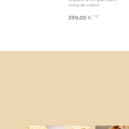
La plancha compacte aux 2
zones de cuisson
zones de cuisson
TTC
399,00
€
TTC
399,36
€