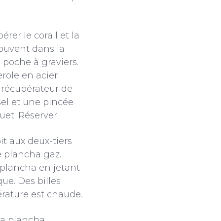
érer le corail et la
rouvent dans la
a poche à graviers.
role en acier
u récupérateur de
sel et une pincée
uet. Réserver.
it aux deux-tiers
 plancha gaz.
 plancha en jetant
ue. Des billes
érature est chaude.
 la plancha