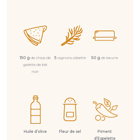
150 g
de chips de
5
oignons cébette
50 g
de beurre
galette de blé
noir
Huile d’olive
Fleur de sel
Piment
d’Espelette