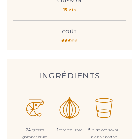
CUISSON
15 Min
COÛT
€
€
€
€
€
INGRÉDIENTS
24
grosses
1
tête d’ail rose
5 cl
de Whisky au
gambas crues
blé noir breton