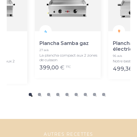
ba
Plancha Samba gaz
Plancha 
électriqu
27 avis
La plancha compact aux 2 zones
96 avis
de cuisson
te aux 2
Notre best-sel
399,00
€
TTC
499,36
AUTRES RECETTES