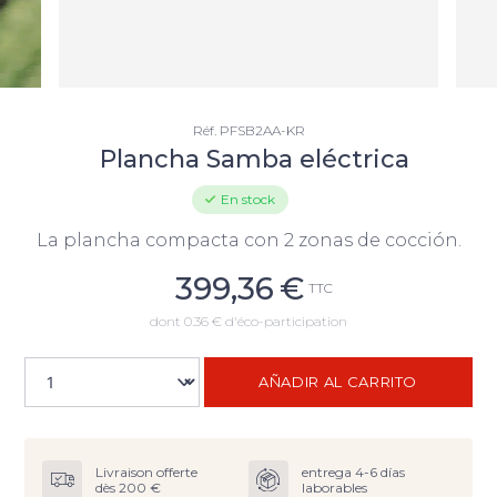
Réf.
PFSB2AA-KR
Plancha Samba eléctrica
En stock
La plancha compacta con 2 zonas de cocción.
399,36
€
TTC
dont 0.36 € d'éco-participation
AÑADIR AL CARRITO
Livraison offerte
entrega 4-6 días
dès 200 €
laborables