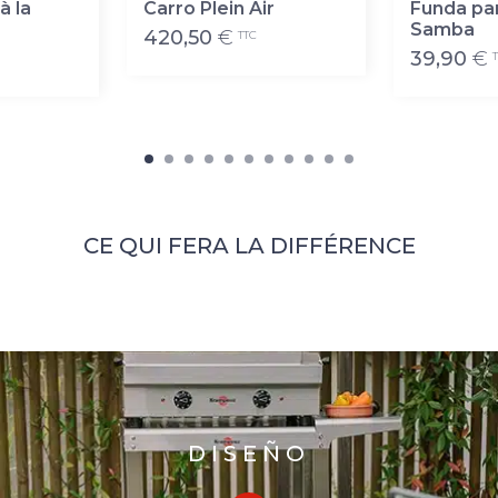
à la
Carro Plein Air
Funda pa
Samba
420,50
€
TTC
39,90
€
CE QUI FERA LA DIFFÉRENCE
DISEÑO