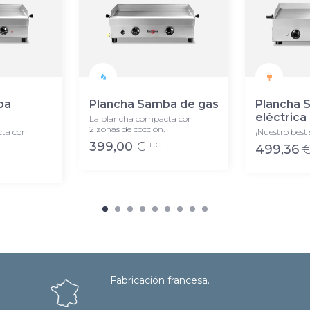
ba
Plancha Samba de gas
Plancha 
eléctrica
La plancha compacta con
2 zonas de cocción.
ta con
¡Nuestro best s
399,00
€
TTC
499,36
Fabricación francesa.