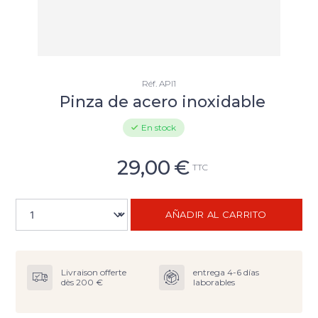
Réf.
API1
Pinza de acero inoxidable
En stock
29,00
€
TTC
AÑADIR AL CARRITO
Livraison offerte
entrega 4-6 días
dès 200 €
laborables