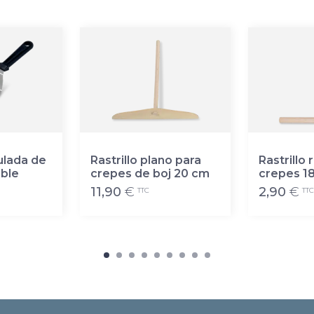
ulada de
Rastrillo plano para
Rastrillo
able
crepes de boj 20 cm
crepes 1
11,90
€
2,90
€
TTC
TTC