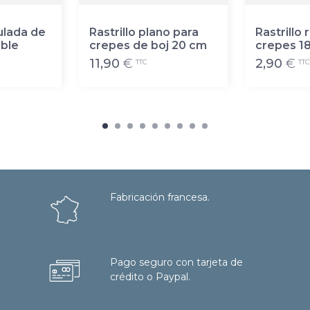
ulada de
Rastrillo plano para
Rastrillo
able
crepes de boj 20 cm
crepes 1
11,90
€
2,90
€
TTC
TTC
Fabricación francesa.
Pago seguro con tarjeta de
crédito o Paypal.