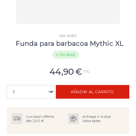
Réf.
AHB2
Funda para barbacoa Mythic XL
En stock
44,90
€
TTC
AÑADIR AL CARRITO
Livraison offerte
entrega 4-6 días
dès 200 €
laborables