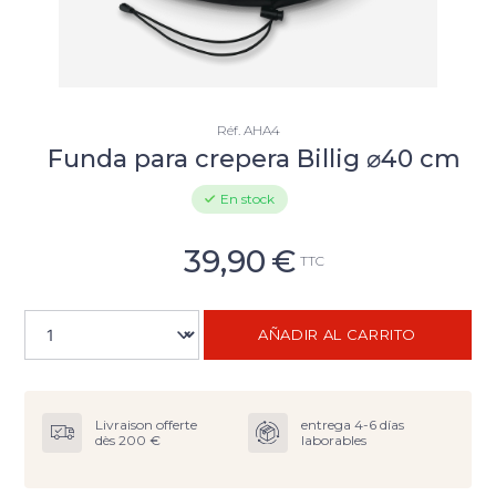
Réf.
AHA4
Funda para crepera Billig ⌀40 cm
En stock
39,90
€
TTC
AÑADIR AL CARRITO
Livraison offerte
entrega 4-6 días
dès 200 €
laborables