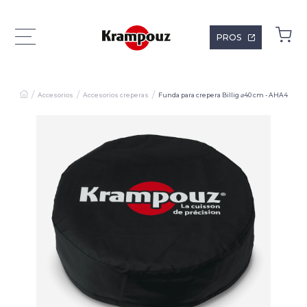
PROS
Accesorios
Accesorios creperas
Funda para crepera Billig ⌀40 cm - AHA4