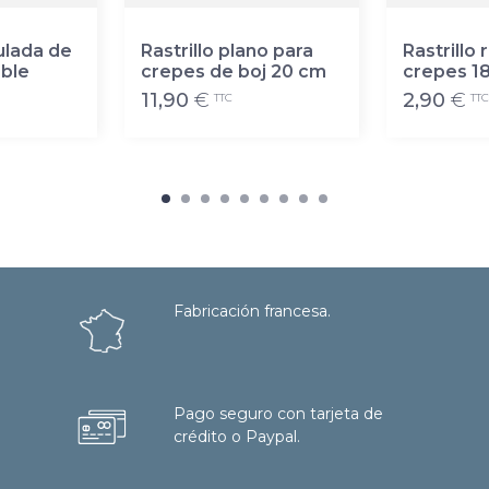
ulada de
Rastrillo plano para
Rastrillo
able
crepes de boj 20 cm
crepes 1
11,90
€
2,90
€
TTC
TTC
Fabricación francesa.
Pago seguro con tarjeta de
crédito o Paypal.